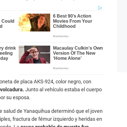
ioneta de placa AKS-924, color negro, con
 volcadura.
Junto al vehículo estaba el cuerpo
por su esposa.
de salud de Yanaquihua determinó que el joven
ples, fractura de fémur izquierdo y heridas en
l codo. La
causa probable de muerte fue