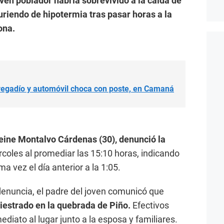
ven poblador habría sobrevivido a la caída de
riendo de hipotermia tras pasar horas a la
ona.
regadío y automóvil choca con poste, en Camaná
ine Montalvo Cárdenas (30), denunció la
coles al promediar las 15:10 horas, indicando
a vez el día anterior a la 1:05.
enuncia, el padre del joven comunicó que
niestrado en la quebrada de Piño.
Efectivos
ediato al lugar junto a la esposa y familiares.