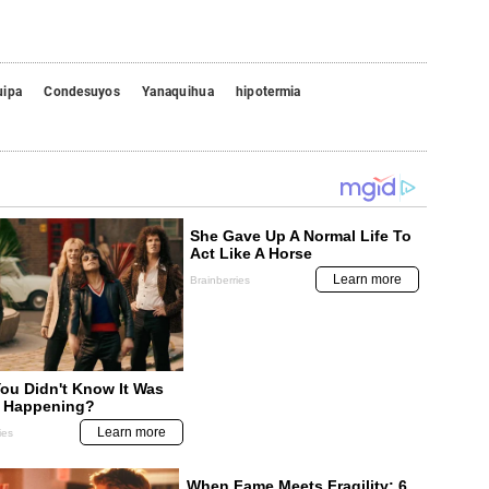
uipa
Condesuyos
Yanaquihua
hipotermia