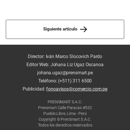
Siguiente artículo
Director: Iván Marco Slocovich Pardo
Editor Web: Johana Liz Ugaz Oscanoa
johana.ugaz@prensmart.pe
Teléfono: (+511) 311 6500
Publicidad:
fonoavisos@comercio.com.pe
PRENSMART S.A.C.
Prensmart Calle Paracas #532
Pueblo Libre, Lima - Perú
Copyright © PrenSmart S.A.C.
Todos los derechos reservados