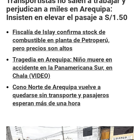
Transportistas no salen a trabajar y
perjudican a miles en Arequipa:
Insisten en elevar el pasaje a S/1.50
Fiscalía de Islay confirma stock de
combustible en planta de Petroperú,
pero precios son altos
Tragedia en Arequipa: Niño muere en
accidente en la Panamericana Sur, en
Chala (VIDEO)
Cono Norte de Arequipa vuelve a
quedarse sin transporte y pasajeros
esperan más de una hora