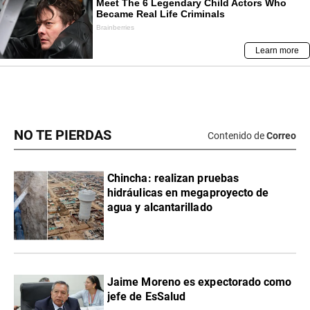
NO TE PIERDAS
Contenido de
Correo
Chincha: realizan pruebas
hidráulicas en megaproyecto de
agua y alcantarillado
Jaime Moreno es expectorado como
jefe de EsSalud