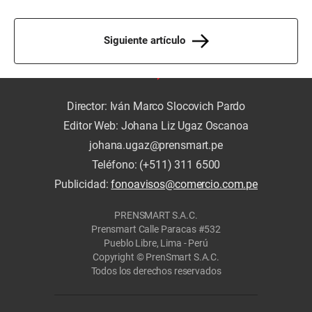
Siguiente artículo
Director: Iván Marco Slocovich Pardo
Editor Web: Johana Liz Ugaz Oscanoa
johana.ugaz@prensmart.pe
Teléfono: (+511) 311 6500
Publicidad:
fonoavisos@comercio.com.pe
PRENSMART S.A.C.
Prensmart Calle Paracas #532
Pueblo Libre, Lima - Perú
Copyright © PrenSmart S.A.C.
Todos los derechos reservados