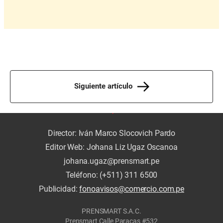
Siguiente artículo
Director: Iván Marco Slocovich Pardo
Editor Web: Johana Liz Ugaz Oscanoa
johana.ugaz@prensmart.pe
Teléfono: (+511) 311 6500
Publicidad:
fonoavisos@comercio.com.pe
PRENSMART S.A.C.
Prensmart Calle Paracas #532