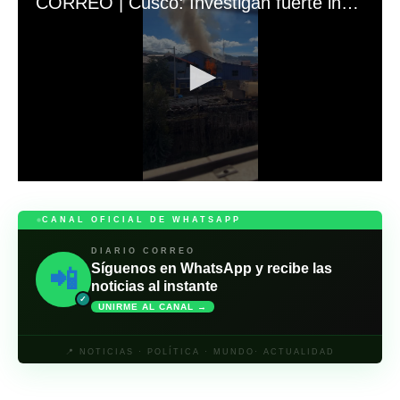
CORREO | Cusco: Investigan fuerte incendio en estación de trenes hacia Machu Picchu
0
s
e
CANAL OFICIAL DE WHATSAPP
c
o
DIARIO CORREO
n
Síguenos en WhatsApp y recibe las
📲
d
noticias al instante
s
o
✓
UNIRME AL CANAL →
f
2
s
📍 NOTICIAS · POLÍTICA · MUNDO· ACTUALIDAD
e
c
o