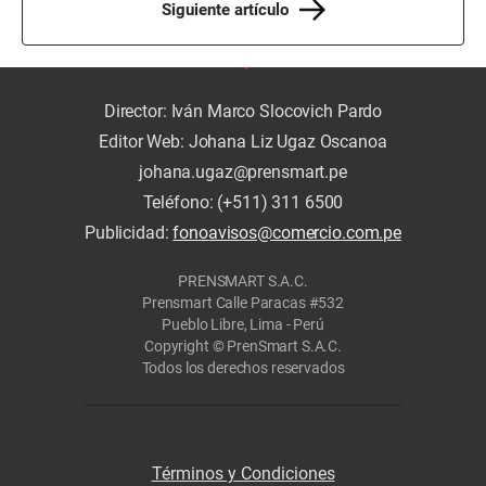
Siguiente artículo
Director: Iván Marco Slocovich Pardo
Editor Web: Johana Liz Ugaz Oscanoa
johana.ugaz@prensmart.pe
Teléfono: (+511) 311 6500
Publicidad:
fonoavisos@comercio.com.pe
PRENSMART S.A.C.
Prensmart Calle Paracas #532
Pueblo Libre, Lima - Perú
Copyright © PrenSmart S.A.C.
Todos los derechos reservados
Términos y Condiciones