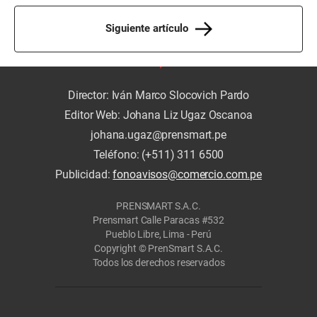
Siguiente artículo
Director: Iván Marco Slocovich Pardo
Editor Web: Johana Liz Ugaz Oscanoa
johana.ugaz@prensmart.pe
Teléfono: (+511) 311 6500
Publicidad:
fonoavisos@comercio.com.pe
PRENSMART S.A.C.
Prensmart Calle Paracas #532
Pueblo Libre, Lima - Perú
Copyright © PrenSmart S.A.C.
Todos los derechos reservados