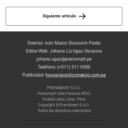
Siguiente artículo
Director: Iván Marco Slocovich Pardo
Editor Web: Johana Liz Ugaz Oscanoa
johana.ugaz@prensmart.pe
Teléfono: (+511) 311 6500
Publicidad:
fonoavisos@comercio.com.pe
PRENSMART S.A.C.
Prensmart Calle Paracas #532
Pueblo Libre, Lima - Perú
Copyright © PrenSmart S.A.C.
Todos los derechos reservados