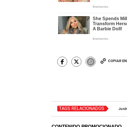
COPIAR E
TAGS RELACIONADOS
Juní