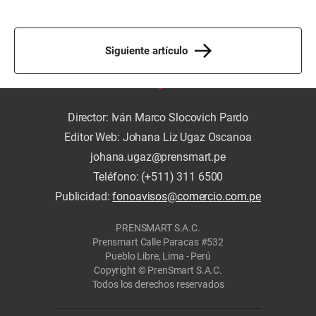
Siguiente artículo
Director: Iván Marco Slocovich Pardo
Editor Web: Johana Liz Ugaz Oscanoa
johana.ugaz@prensmart.pe
Teléfono: (+511) 311 6500
Publicidad:
fonoavisos@comercio.com.pe
PRENSMART S.A.C.
Prensmart Calle Paracas #532
Pueblo Libre, Lima - Perú
Copyright © PrenSmart S.A.C.
Todos los derechos reservados