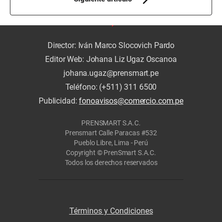
Director: Iván Marco Slocovich Pardo
Editor Web: Johana Liz Ugaz Oscanoa
johana.ugaz@prensmart.pe
Teléfono: (+511) 311 6500
Publicidad:
fonoavisos@comercio.com.pe
PRENSMART S.A.C.
Prensmart Calle Paracas #532
Pueblo Libre, Lima - Perú
Copyright © PrenSmart S.A.C.
Todos los derechos reservados
Términos y Condiciones