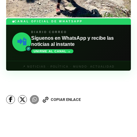
CANAL OFICIAL DE WHATSAPP
DIARIO CORREO
Síguenos en WhatsApp y recibe las
📲
noticias al instante
✓
UNIRME AL CANAL →
📍 NOTICIAS · POLÍTICA · MUNDO· ACTUALIDAD
COPIAR ENLACE