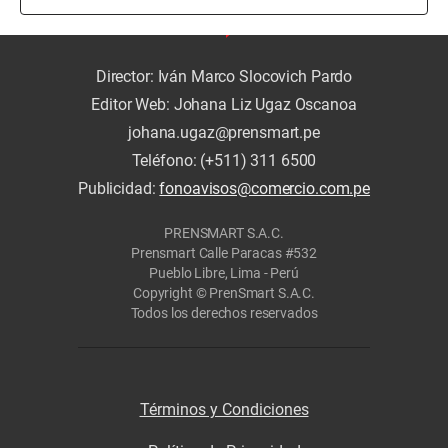
Director: Iván Marco Slocovich Pardo
Editor Web: Johana Liz Ugaz Oscanoa
johana.ugaz@prensmart.pe
Teléfono: (+511) 311 6500
Publicidad:
fonoavisos@comercio.com.pe
PRENSMART S.A.C.
Prensmart Calle Paracas #532
Pueblo Libre, Lima - Perú
Copyright © PrenSmart S.A.C.
Todos los derechos reservados
Términos y Condiciones