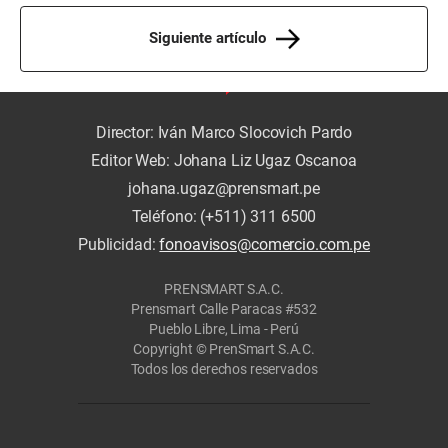
Siguiente artículo
Director: Iván Marco Slocovich Pardo
Editor Web: Johana Liz Ugaz Oscanoa
johana.ugaz@prensmart.pe
Teléfono: (+511) 311 6500
Publicidad:
fonoavisos@comercio.com.pe
PRENSMART S.A.C.
Prensmart Calle Paracas #532
Pueblo Libre, Lima - Perú
Copyright © PrenSmart S.A.C.
Todos los derechos reservados