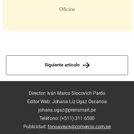
Siguiente artículo
Director: Iván Marco Slocovich Pardo
Editor Web: Johana Liz Ugaz Oscanoa
johana.ugaz@prensmart.pe
Teléfono: (+511) 311 6500
Publicidad:
fonoavisos@comercio.com.pe