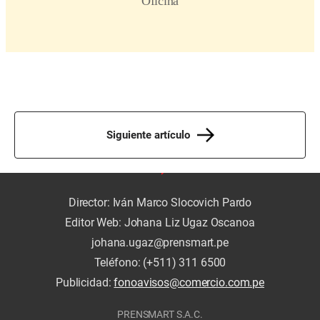
Siguiente artículo
Director: Iván Marco Slocovich Pardo
Editor Web: Johana Liz Ugaz Oscanoa
johana.ugaz@prensmart.pe
Teléfono: (+511) 311 6500
Publicidad:
fonoavisos@comercio.com.pe
PRENSMART S.A.C.