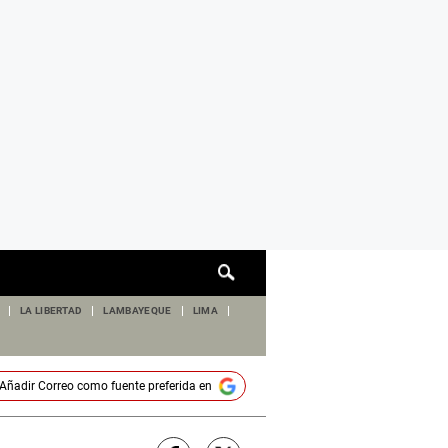
Cuadro
de
búsqueda
LA LIBERTAD
LAMBAYEQUE
LIMA
Añadir
Correo
como fuente preferida en