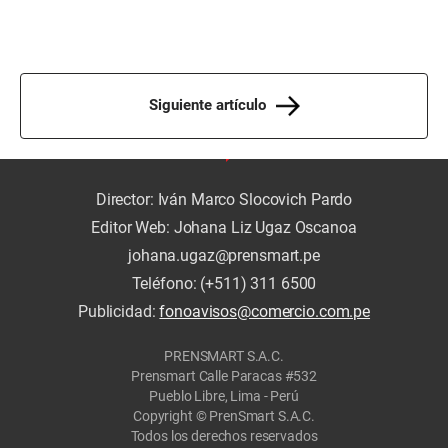
Siguiente artículo
Director: Iván Marco Slocovich Pardo
Editor Web: Johana Liz Ugaz Oscanoa
johana.ugaz@prensmart.pe
Teléfono: (+511) 311 6500
Publicidad:
fonoavisos@comercio.com.pe
PRENSMART S.A.C.
Prensmart Calle Paracas #532
Pueblo Libre, Lima - Perú
Copyright © PrenSmart S.A.C.
Todos los derechos reservados