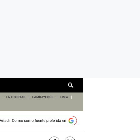
Cuadro
de
búsqueda
LA LIBERTAD
LAMBAYEQUE
LIMA
Añadir
Correo
como fuente preferida en