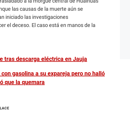
trasladado a la morgue central de Hualhuas
Aunque las causas de la muerte aún se
n iniciado las investigaciones
er el deceso. El caso está en manos de la
e tras descarga eléctrica en Jauja
 con gasolina a su expareja pero no halló
ió que la quemara
NLACE