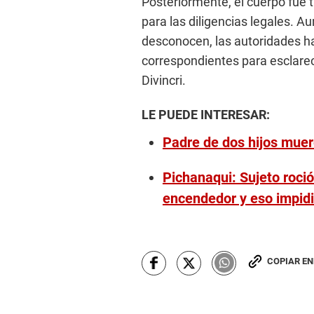
Posteriormente, el cuerpo fue 
para las diligencias legales. 
desconocen, las autoridades ha
correspondientes para esclarec
Divincri.
LE PUEDE INTERESAR:
Padre de dos hijos muer
Pichanaqui: Sujeto roció
encendedor y eso impid
COPIAR E