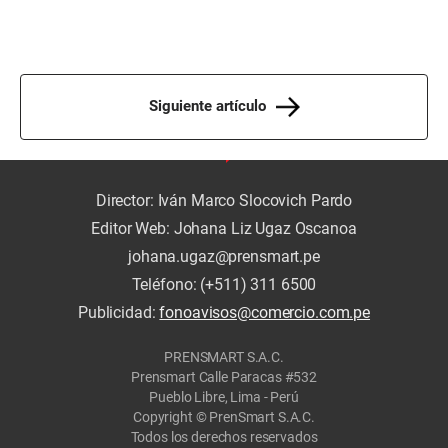
Siguiente artículo
Director: Iván Marco Slocovich Pardo
Editor Web: Johana Liz Ugaz Oscanoa
johana.ugaz@prensmart.pe
Teléfono: (+511) 311 6500
Publicidad:
fonoavisos@comercio.com.pe
PRENSMART S.A.C.
Prensmart Calle Paracas #532
Pueblo Libre, Lima - Perú
Copyright © PrenSmart S.A.C.
Todos los derechos reservados