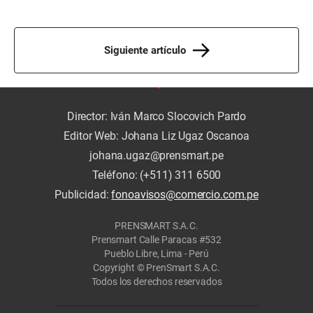
Siguiente artículo
Director: Iván Marco Slocovich Pardo
Editor Web: Johana Liz Ugaz Oscanoa
johana.ugaz@prensmart.pe
Teléfono: (+511) 311 6500
Publicidad:
fonoavisos@comercio.com.pe
PRENSMART S.A.C.
Prensmart Calle Paracas #532
Pueblo Libre, Lima - Perú
Copyright © PrenSmart S.A.C.
Todos los derechos reservados