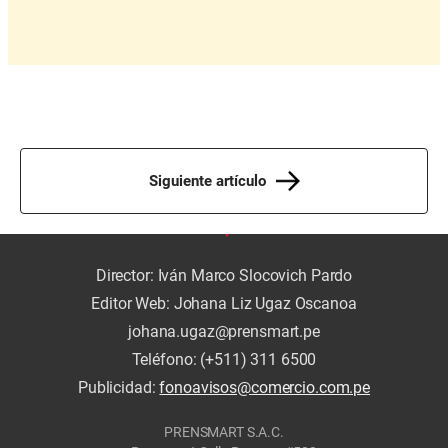
Siguiente artículo
Director: Iván Marco Slocovich Pardo
Editor Web: Johana Liz Ugaz Oscanoa
johana.ugaz@prensmart.pe
Teléfono: (+511) 311 6500
Publicidad:
fonoavisos@comercio.com.pe
PRENSMART S.A.C.