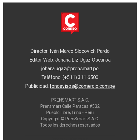
Director: Iván Marco Slocovich Pardo
Editor Web: Johana Liz Ugaz Oscanoa
johana.ugaz@prensmart.pe
Teléfono: (+511) 311 6500
Publicidad:
fonoavisos@comercio.com.pe
PRENSMART S.A.C.
Prensmart Calle Paracas #532
Pueblo Libre, Lima - Perú
Copyright © PrenSmart S.A.C.
Todos los derechos reservados
Privacy Manager