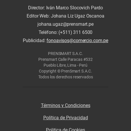
Director: Iván Marco Slocovich Pardo
Editor Web: Johana Liz Ugaz Oscanoa
johana.ugaz@prensmart.pe
Teléfono: (+511) 311 6500
Publicidad:
fonoavisos@comercio.com.pe
PRENSMART S.A.C.
Prensmart Calle Paracas #532
Pueblo Libre, Lima - Perú
Copyright © PrenSmart S.A.C.
Todos los derechos reservados
Términos y Condiciones
Política de Privacidad
Politica de Cookies