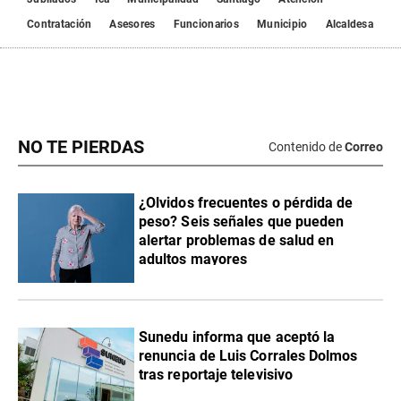
Contratación
Asesores
Funcionarios
Municipio
Alcaldesa
NO TE PIERDAS
Contenido de
Correo
¿Olvidos frecuentes o pérdida de
peso? Seis señales que pueden
alertar problemas de salud en
adultos mayores
Sunedu informa que aceptó la
renuncia de Luis Corrales Dolmos
tras reportaje televisivo