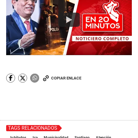
COPIAR ENLACE
TAGS RELACIONADOS
Jubilados
Ica
Municipalidad
Santiago
Atención