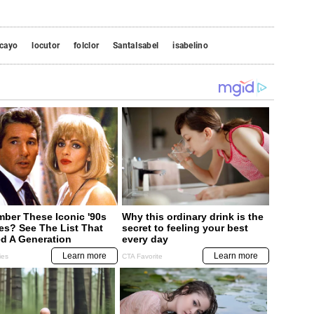
cayo
locutor
folclor
SantaIsabel
isabelino