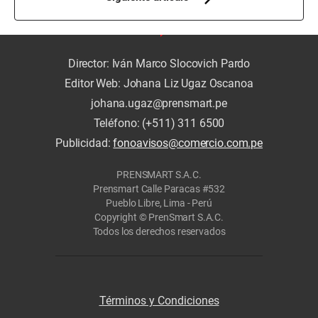
Director: Iván Marco Slocovich Pardo
Editor Web: Johana Liz Ugaz Oscanoa
johana.ugaz@prensmart.pe
Teléfono: (+511) 311 6500
Publicidad:
fonoavisos@comercio.com.pe
PRENSMART S.A.C.
Prensmart Calle Paracas #532
Pueblo Libre, Lima - Perú
Copyright © PrenSmart S.A.C.
Todos los derechos reservados
Términos y Condiciones