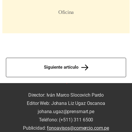
Siguiente artículo
Director: Iván Marco Slocovich Pardo
Editor Web: Johana Liz Ugaz Oscanoa
johana.ugaz@prensmart.pe
Teléfono: (+511) 311 6500
Publicidad:
fonoavisos@comercio.com.pe