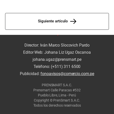
Siguiente artículo
Director: Iván Marco Slocovich Pardo
Editor Web: Johana Liz Ugaz Oscanoa
johana.ugaz@prensmart.pe
Teléfono: (+511) 311 6500
Publicidad:
fonoavisos@comercio.com.pe
PRENSMART S.A.C.
Prensmart Calle Paracas #532
Pueblo Libre, Lima - Perú
Copyright © PrenSmart S.A.C.
Todos los derechos reservados