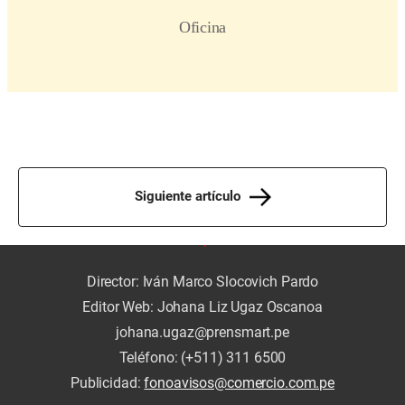
Siguiente artículo
Director: Iván Marco Slocovich Pardo
Editor Web: Johana Liz Ugaz Oscanoa
johana.ugaz@prensmart.pe
Teléfono: (+511) 311 6500
Publicidad:
fonoavisos@comercio.com.pe