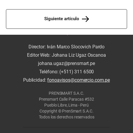
Siguiente artículo
Director: Iván Marco Slocovich Pardo
Editor Web: Johana Liz Ugaz Oscanoa
johana.ugaz@prensmart.pe
Teléfono: (+511) 311 6500
Publicidad:
fonoavisos@comercio.com.pe
PRENSMART S.A.C.
Prensmart Calle Paracas #532
Pueblo Libre, Lima - Perú
Copyright © PrenSmart S.A.C.
Todos los derechos reservados