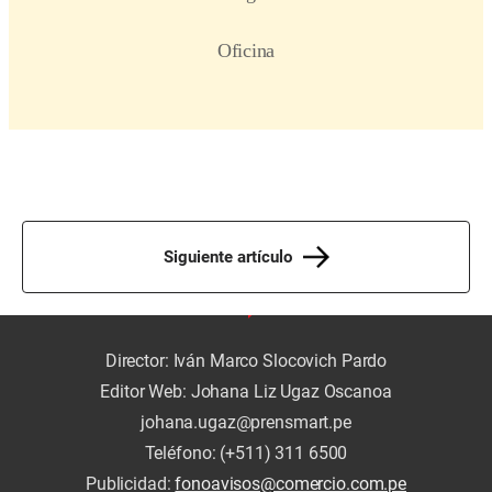
Siguiente artículo
Director: Iván Marco Slocovich Pardo
Editor Web: Johana Liz Ugaz Oscanoa
johana.ugaz@prensmart.pe
Teléfono: (+511) 311 6500
Publicidad:
fonoavisos@comercio.com.pe