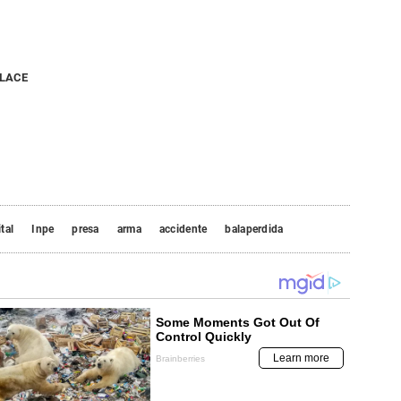
NLACE
tal
Inpe
presa
arma
accidente
balaperdida