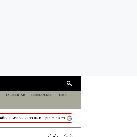
Cuadro
de
búsqueda
LA LIBERTAD
LAMBAYEQUE
LIMA
Añadir
Correo
como fuente preferida en