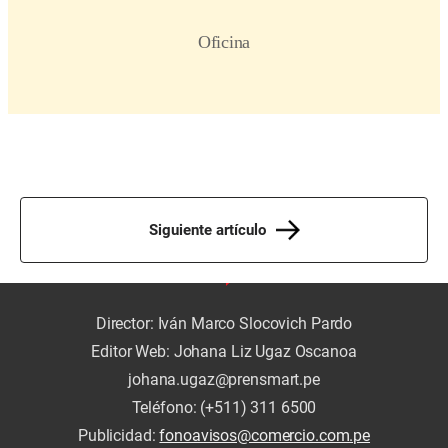
Siguiente artículo
Director: Iván Marco Slocovich Pardo
Editor Web: Johana Liz Ugaz Oscanoa
johana.ugaz@prensmart.pe
Teléfono: (+511) 311 6500
Publicidad:
fonoavisos@comercio.com.pe