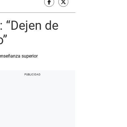
: “Dejen de
o”
 enseñanza superior