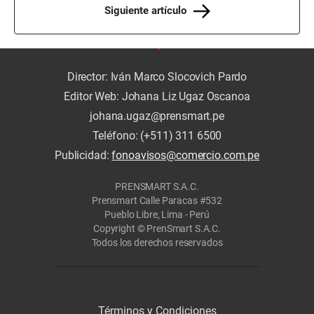
Siguiente artículo
Director: Iván Marco Slocovich Pardo
Editor Web: Johana Liz Ugaz Oscanoa
johana.ugaz@prensmart.pe
Teléfono: (+511) 311 6500
Publicidad:
fonoavisos@comercio.com.pe
PRENSMART S.A.C.
Prensmart Calle Paracas #532
Pueblo Libre, Lima - Perú
Copyright © PrenSmart S.A.C.
Todos los derechos reservados
Términos y Condiciones