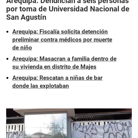
Arequipa: Denuncian a seis personas
por toma de Universidad Nacional de
San Agustín
Arequipa: Fiscalía solicita detención
preliminar contra médicos por muerte
de niño
Arequipa: Masacran a familia dentro de
su vivienda en distrito de Majes
Arequipa: Rescatan a niñas de bar
donde las explotaban