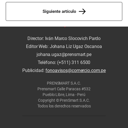
Siguiente artículo
Director: Iván Marco Slocovich Pardo
Editor Web: Johana Liz Ugaz Oscanoa
johana.ugaz@prensmart.pe
Teléfono: (+511) 311 6500
Publicidad:
fonoavisos@comercio.com.pe
PRENSMART S.A.C.
Prensmart Calle Paracas #532
Pueblo Libre, Lima - Perú
Copyright © PrenSmart S.A.C.
Todos los derechos reservados