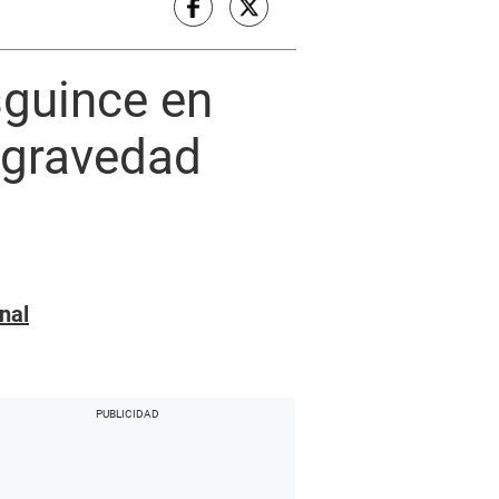
sguince en
 gravedad
nal