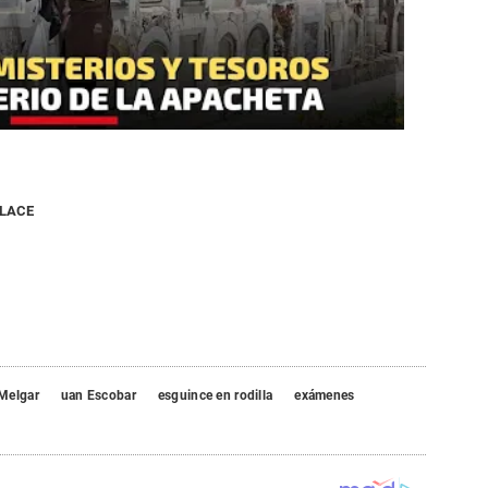
NLACE
Melgar
uan Escobar
esguince en rodilla
exámenes