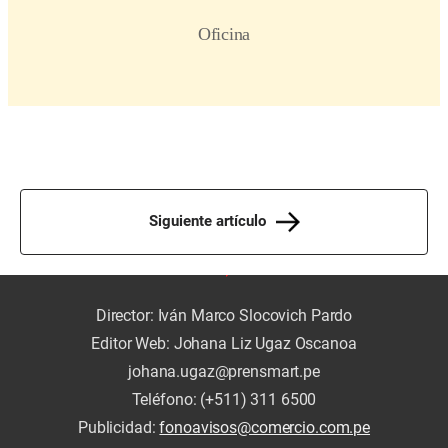
Siguiente artículo
Director: Iván Marco Slocovich Pardo
Editor Web: Johana Liz Ugaz Oscanoa
johana.ugaz@prensmart.pe
Teléfono: (+511) 311 6500
Publicidad:
fonoavisos@comercio.com.pe