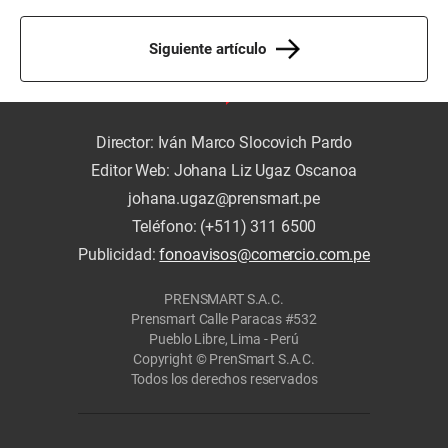
Siguiente artículo
Director: Iván Marco Slocovich Pardo
Editor Web: Johana Liz Ugaz Oscanoa
johana.ugaz@prensmart.pe
Teléfono: (+511) 311 6500
Publicidad:
fonoavisos@comercio.com.pe
PRENSMART S.A.C.
Prensmart Calle Paracas #532
Pueblo Libre, Lima - Perú
Copyright © PrenSmart S.A.C.
Todos los derechos reservados