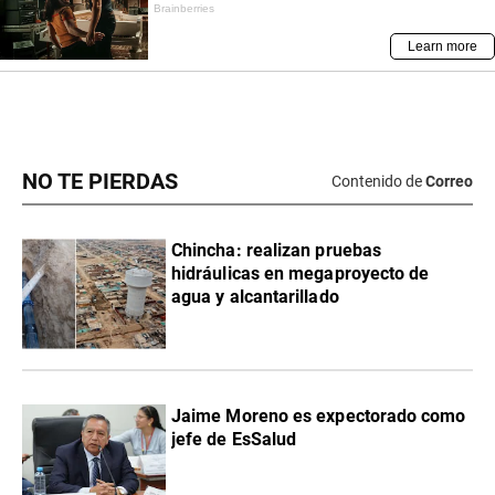
NO TE PIERDAS
Contenido de
Correo
Chincha: realizan pruebas
hidráulicas en megaproyecto de
agua y alcantarillado
Jaime Moreno es expectorado como
jefe de EsSalud