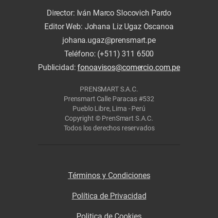
Director: Iván Marco Slocovich Pardo
Editor Web: Johana Liz Ugaz Oscanoa
johana.ugaz@prensmart.pe
Teléfono: (+511) 311 6500
Publicidad:
fonoavisos@comercio.com.pe
PRENSMART S.A.C.
Prensmart Calle Paracas #532
Pueblo Libre, Lima - Perú
Copyright © PrenSmart S.A.C.
Todos los derechos reservados
Términos y Condiciones
Política de Privacidad
Politica de Cookies