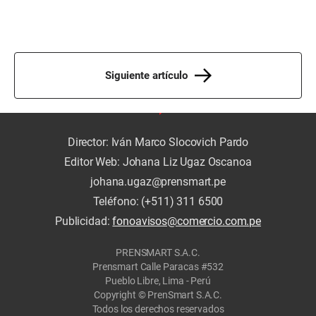
Siguiente artículo
Director: Iván Marco Slocovich Pardo
Editor Web: Johana Liz Ugaz Oscanoa
johana.ugaz@prensmart.pe
Teléfono: (+511) 311 6500
Publicidad:
fonoavisos@comercio.com.pe
PRENSMART S.A.C.
Prensmart Calle Paracas #532
Pueblo Libre, Lima - Perú
Copyright © PrenSmart S.A.C.
Todos los derechos reservados