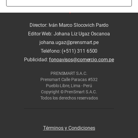
Director: Iván Marco Slocovich Pardo
Editor Web: Johana Liz Ugaz Oscanoa
johana.ugaz@prensmart.pe
Teléfono: (+511) 311 6500
Publicidad:
fonoavisos@comercio.com.pe
PRENSMART S.A.C.
Prensmart Calle Paracas #532
Pueblo Libre, Lima - Perú
Copyright © PrenSmart S.A.C.
Todos los derechos reservados
Términos y Condiciones