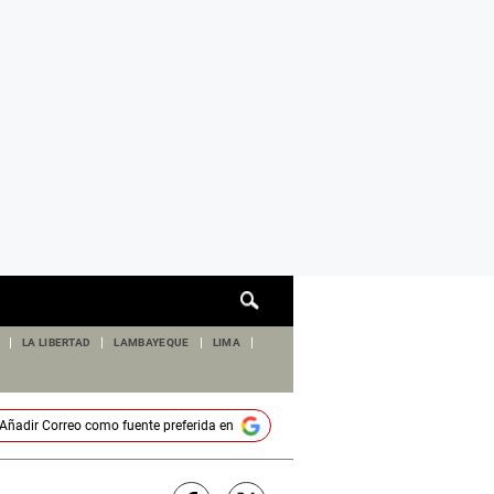
Cuadro
de
búsqueda
LA LIBERTAD
LAMBAYEQUE
LIMA
Añadir
Correo
como fuente preferida en