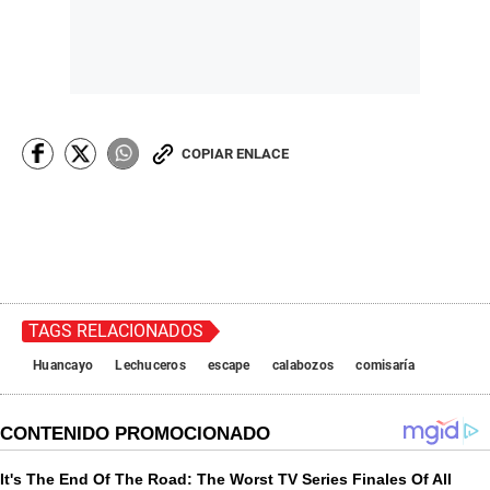
COPIAR ENLACE
TAGS RELACIONADOS
Huancayo
Lechuceros
escape
calabozos
comisaría