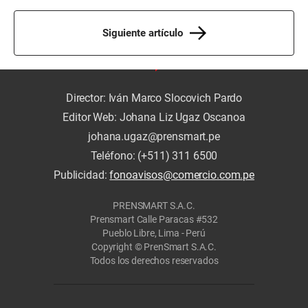
Siguiente artículo
Director: Iván Marco Slocovich Pardo
Editor Web: Johana Liz Ugaz Oscanoa
johana.ugaz@prensmart.pe
Teléfono: (+511) 311 6500
Publicidad:
fonoavisos@comercio.com.pe
PRENSMART S.A.C.
Prensmart Calle Paracas #532
Pueblo Libre, Lima - Perú
Copyright © PrenSmart S.A.C.
Todos los derechos reservados