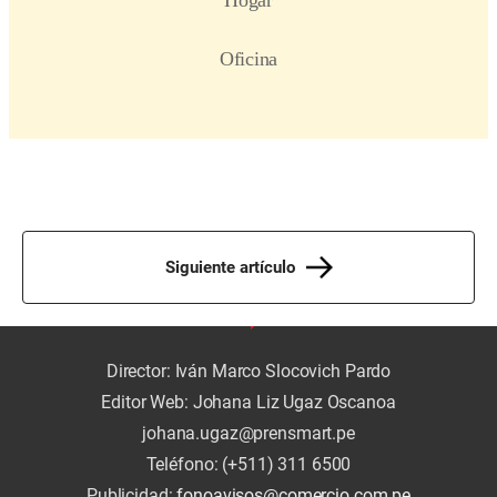
Siguiente artículo
Director: Iván Marco Slocovich Pardo
Editor Web: Johana Liz Ugaz Oscanoa
johana.ugaz@prensmart.pe
Teléfono: (+511) 311 6500
Publicidad:
fonoavisos@comercio.com.pe