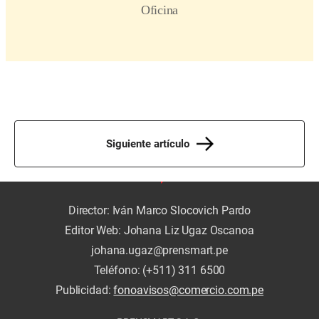
Siguiente artículo
Director: Iván Marco Slocovich Pardo
Editor Web: Johana Liz Ugaz Oscanoa
johana.ugaz@prensmart.pe
Teléfono: (+511) 311 6500
Publicidad:
fonoavisos@comercio.com.pe