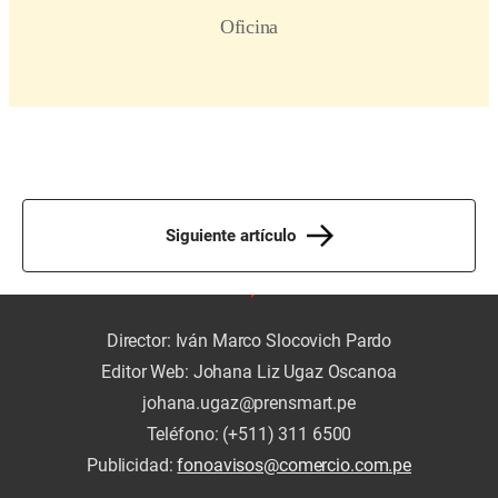
Siguiente artículo
Director: Iván Marco Slocovich Pardo
Editor Web: Johana Liz Ugaz Oscanoa
johana.ugaz@prensmart.pe
Teléfono: (+511) 311 6500
Publicidad:
fonoavisos@comercio.com.pe