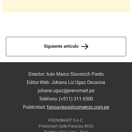
Siguiente artículo
Director: Iván Marco Slocovich Pardo
Editor Web: Johana Liz Ugaz Oscanoa
johana.ugaz@prensmart.pe
Teléfono: (+511) 311 6500
Publicidad:
fonoavisos@comercio.com.pe
PRENSMART S.A.C.
Prensmart Calle Paracas #532
Pueblo Libre, Lima - Perú