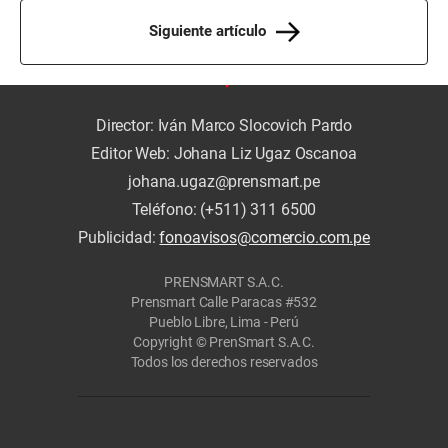
Siguiente artículo
Director: Iván Marco Slocovich Pardo
Editor Web: Johana Liz Ugaz Oscanoa
johana.ugaz@prensmart.pe
Teléfono: (+511) 311 6500
Publicidad:
fonoavisos@comercio.com.pe
PRENSMART S.A.C.
Prensmart Calle Paracas #532
Pueblo Libre, Lima - Perú
Copyright © PrenSmart S.A.C.
Todos los derechos reservados