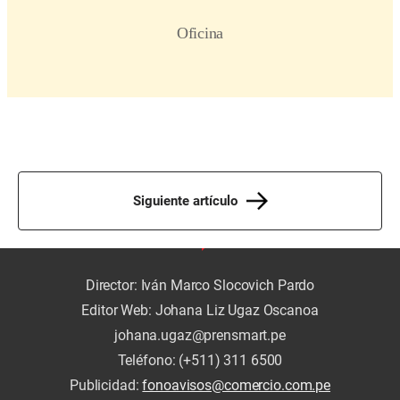
Siguiente artículo
Director: Iván Marco Slocovich Pardo
Editor Web: Johana Liz Ugaz Oscanoa
johana.ugaz@prensmart.pe
Teléfono: (+511) 311 6500
Publicidad:
fonoavisos@comercio.com.pe